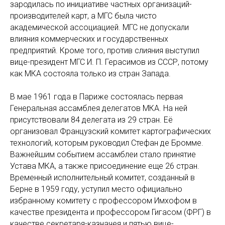
зародилась по инициативе частных организаций-
производителей карт, а МГС была чисто
академической ассоциацией. МГС не допускали
влияния коммерческих и государственных
предприятий. Кроме того, против слияния выступил
вице-президент МГС И. П. Герасимов из СССР, потому
как МКА состояла только из стран Запада.
В мае 1961 года в Париже состоялась первая
Генеральная ассамблея делегатов МКА. На ней
присутствовали 84 делегата из 29 стран. Её
организовал Французский комитет картографических
технологий, которым руководил Стефан де Бромме.
Важнейшим событием ассамблеи стало принятие
Устава МКА, а также присоединение еще 26 стран.
Временный исполнительный комитет, созданный в
Берне в 1959 году, уступил место официально
избранному комитету с профессором Имхофом в
качестве президента и профессором Гигасом (ФРГ) в
качестве секретаря-казначея и пятью вице-