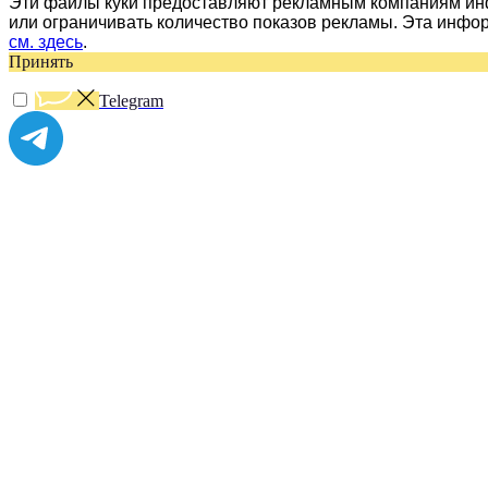
Эти файлы куки предоставляют рекламным компаниям инф
или ограничивать количество показов рекламы. Эта инфо
см. здесь
.
Принять
Telegram