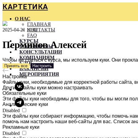
КАРТЕТИКА
О НАС
ГЛАВНАЯ
2025-04-21 10:02
КОНТАКТЫ
FAQ
КУРСЫ
Перминов Алексей
МАТЕРИАЛЫ
КОНСУЛЬТАЦИИ
КОМПАНИЯМ
Чтобы не сбиться с курса, мы используем куки. Они прок
БЛОГ
Принять все
Настроить
ВАКАНСИИ
МЕРОПРИЯТИЯ
Настройка
Файлы куки, необходимые для корректной работы сайта, в
Другие файлы куки можно настраивать
Обязательные куки
Эти файлы куки необходимы для того, чтобы вы могли пол
Аналитические куки
Disabled
Эти файлы куки собирают информацию, чтобы помочь нам 
помочь нам настроить наши веб-сайты для вас. Список ан
Рекламные куки
Disabled