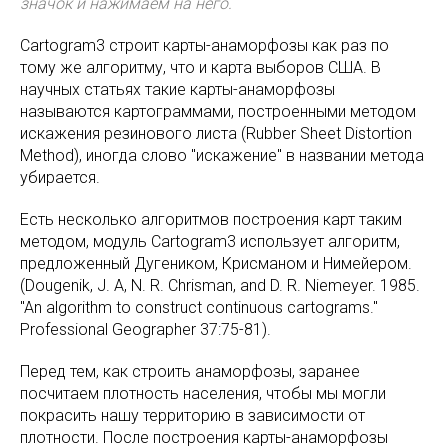
значок и нажимаем на него.
Cartogram3 строит карты-анаморфозы как раз по
тому же алгоритму, что и карта выборов США. В
научных статьях такие карты-анаморфозы
называются картограммами, построенными методом
искажения резинового листа (Rubber Sheet Distortion
Method), иногда слово "искажение" в названии метода
убирается.
Есть несколько алгоритмов построения карт таким
методом, модуль Cartogram3 использует алгоритм,
предложенный Дугеником, Крисманом и Нимейером.
(Dougenik, J. A, N. R. Chrisman, and D. R. Niemeyer. 1985.
"An algorithm to construct continuous cartograms."
Professional Geographer 37:75-81).
Перед тем, как строить анаморфозы, заранее
посчитаем плотность населения, чтобы мы могли
покрасить нашу территорию в зависимости от
плотности. После построения карты-анаморфозы