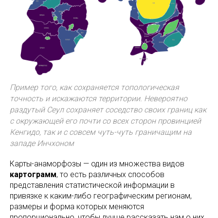
Пример того, как сохраняется топологическая
точность и искажаются территории. Невероятно
раздутый Сеул сохраняет соседство своих границ как
с окружающей его почти со всех сторон провинцией
Кенгидо, так и с совсем чуть-чуть граничащим на
западе Инчхоном
Карты-анаморфозы — один из множества видов
картограмм
, то есть различных способов
представления статистической информации в
привязке к каким-либо географическим регионам,
размеры и форма которых меняются
пропорционально, чтобы лучше рассказать нам о них.