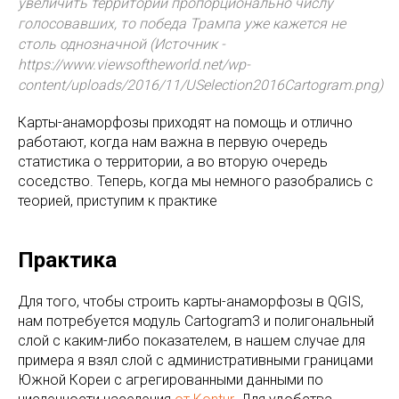
увеличить территории пропорционально числу
голосовавших, то победа Трампа уже кажется не
столь однозначной (Источник -
https://www.viewsoftheworld.net/wp-
content/uploads/2016/11/USelection2016Cartogram.png)
Карты-анаморфозы приходят на помощь и отлично
работают, когда нам важна в первую очередь
статистика о территории, а во вторую очередь
соседство. Теперь, когда мы немного разобрались с
теорией, приступим к практике
Практика
Для того, чтобы строить карты-анаморфозы в QGIS,
нам потребуется модуль Cartogram3 и полигональный
слой с каким-либо показателем, в нашем случае для
примера я взял слой с административными границами
Южной Кореи с агрегированными данными по