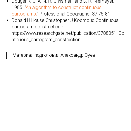
Dougenik, J. A, N. R. Chrisman, and D. R. Niemeyer.
1985. "
An algorithm to construct continuous
cartograms.
" Professional Geographer 37:75-81
Donald H House Christopher J Kocmoud Continuous
cartogram construction -
https://www.researchgate.net/publication/3788051_Co
ntinuous_cartogram_construction
Материал подготовил Александр Зуев