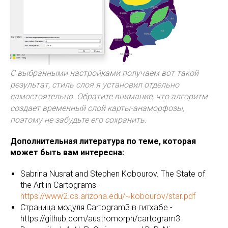
С выбранными настройками получаем вот такой
результат, стиль слоя я установил отдельно
самостоятельно. Обратите внимание, что алгоритм
создает временный слой карты-анаморфозы,
поэтому не забудьте его сохранить.
Дополнительная литература по теме, которая
может быть вам интересна:
Sabrina Nusrat and Stephen Kobourov. The State of
the Art in Cartograms -
https://www2.cs.arizona.edu/~kobourov/star.pdf
Страница модуля Cartogram3 в гитхабе -
https://github.com/austromorph/cartogram3