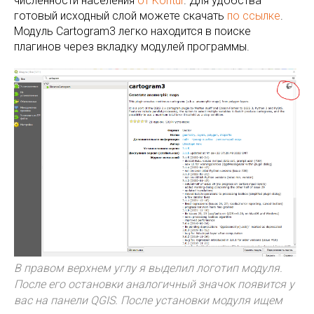
численности населения
от Kontur
. Для удобства
готовый исходный слой можете скачать
по ссылке
.
Модуль Cartogram3 легко находится в поиске
плагинов через вкладку модулей программы.
В правом верхнем углу я выделил логотип модуля.
После его остановки аналогичный значок появится у
вас на панели QGIS. После установки модуля ищем