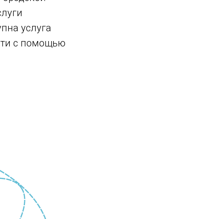
слуги
упна услуга
сти с помощью