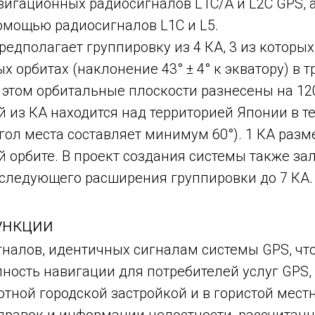
вигационных радиосигналов L1C/A и L2C GPS, а
помощью радиосигналов L1C и L5.
едполагает группировку из 4 КА, 3 из которых (
х орбитах (наклонение 43° ± 4° к экватору) в 
 этом орбитальные плоскости разнесены на 12
 из КА находится над территорией Японии в те
гол места составляет минимум 60°). 1 КА раз
й орбите. В проект создания системы также за
следующего расширения группировки до 7 КА.
ункции
гналов, идентичных сигналам системы GPS, чт
ность навигации для потребителей услуг GPS,
отной городской застройкой и в гористой местн