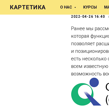
Японская
КАРТЕТИКА
О НАС
КУРСЫ
М
2022-04-26 16:40
Ранее мы рассм
которая функци
позволяет расш
и позиционирова
есть несколько
всем известную 
возможность во