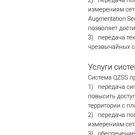
2) передача по
измерениям сети
Augmentation Se
позволяет дост
3) передача тек
чрезвычайных с
Услуги сист
Cистема QZSS пр
1) передача си
повысить доступ
территории с пл
2) передача по
измерениям сет
3) обеспечение