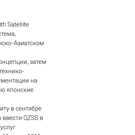
 Satellite
стема,
нско-Азиатском
концепции, затем
технико-
ументации на
нию японские
иту в сентябре
 ввести QZSS в
услуг