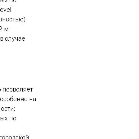
ных по
evel
очностью)
 м;
в случае
о позволяет
 особенно на
ости;
ных по
 городской