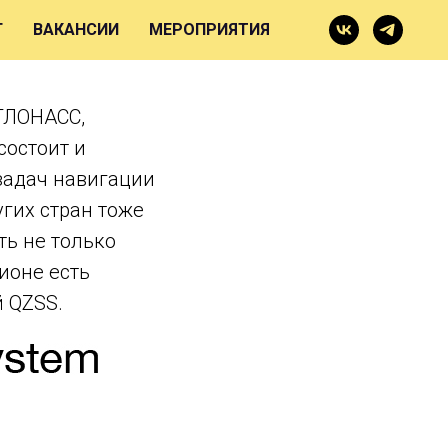
SS
Г
ВАКАНСИИ
МЕРОПРИЯТИЯ
 ГЛОНАСС,
состоит и
задач навигации
гих стран тоже
ть не только
ионе есть
 QZSS.