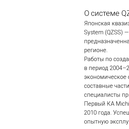
О системе Q
Японская квазиз
System (QZSS) 
предназначенна
регионе.
Работы по созда
в период 2004–2
экономическое 
составные части
специалисты при
Первый КА Michi
2010 года. Усп
опытную эксплу