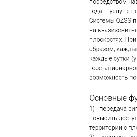
посредством на
года – услуг с 
Системы QZSS пр
на квазизенитны
плоскостях. При
образом, каждый
каждые сутки (у
геостационарно
возможность по
Основные ф
1) передача си
повысить доступ
территории с пл