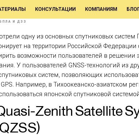
 спутниковая система QZ
АТЕРИАЛЫ
КОНСУЛЬТАЦИИ
КОМПАНИЯМ
БЛО
БПЛА И ДЗЗ
отрели одну из основных спутниковых систем
онирует на территории Российской Федерации 
ирить возможности пользователей в решении 
ния. У пользователей GNSS-технологий из дру
 спутниковых систем, позволяющих использова
GPS. Например, в Тихоокеанско-азиатском рег
спользоваться японской спутниковой системой