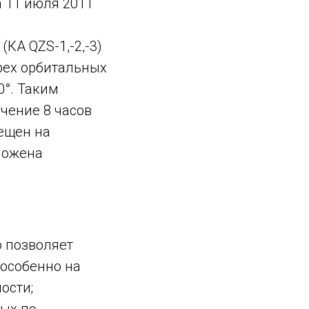
 11 июля 2011
КА QZS-1,-2,-3)
трех орбитальных
0°. Таким
чение 8 часов
мещен на
ложена
о позволяет
 особенно на
ости;