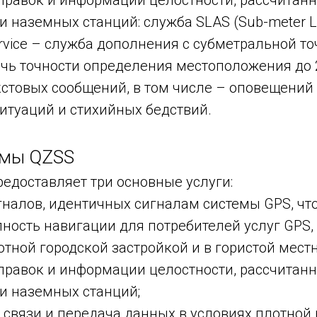
правок и информации целостности, рассчитан
 наземных станций: служба SLAS (Sub-meter L
rvice – служба дополнения с субметральной т
ичь точности определения местоположения до 2
стовых сообщений, в том числе – оповещений 
итуаций и стихийных бедствий.
емы QZSS
едоставляет три основные услуги:
гналов, идентичных сигналам системы GPS, чт
ность навигации для потребителей услуг GPS,
отной городской застройкой и в гористой местн
правок и информации целостности, рассчитан
и наземных станций;
 связи и передача данных в условиях плотной