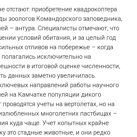
е отстают: приобретение квадрокоптера
нды зоологов Командорского заповедника,
ей – антура. Специалисты отмечают, что
шении условий обитания, и за целый год
 сильных отливов на побережье – когда
е полагались исключительно на
решности в итоговой оценке численности,
сть данных заметно увеличилась.
 ключевых направлений работы научного
ней на Камчатке популяции дикого
 проводятся учеты на вертолетах, но на
 излюбленных многолетних пастбищах –
ия куда чаще. Учет копытных крайне
ку это стадные животные, и они редко