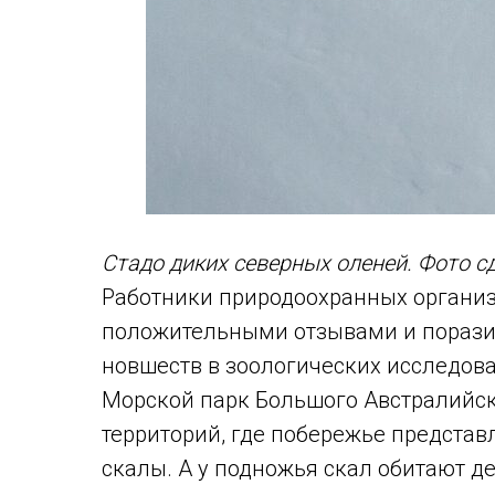
Стадо диких северных оленей. Фото с
Работники природоохранных организа
положительными отзывами и порази
новшеств в зоологических исследов
Морской парк Большого Австралийск
территорий, где побережье предста
скалы. А у подножья скал обитают д