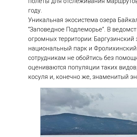
полеты для отслеживания маршрутов
году.
Уникальная экосистема озера Байка
“Заповедное Подлеморье”. В ведомст
огромных территории: Баргузинский
национальный парк и Фролихинский 
сотрудникам не обойтись без помощн
оцениваются популяции таких видов,
косуля и, конечно же, знаменитый э