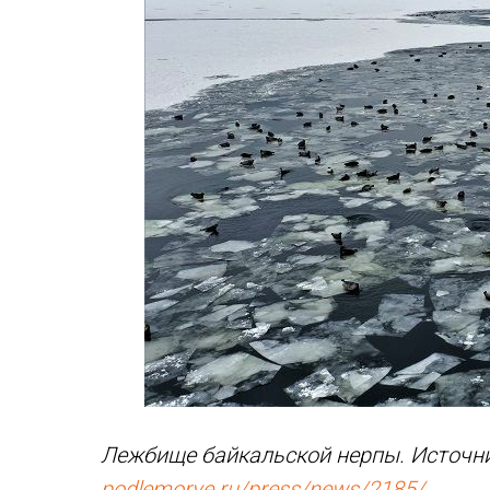
Лежбище байкальской нерпы. Источн
podlemorye.ru/press/news/2185/