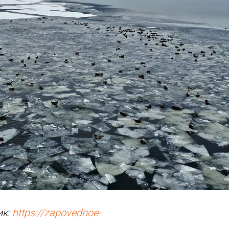
ик:
https://zapovednoe-