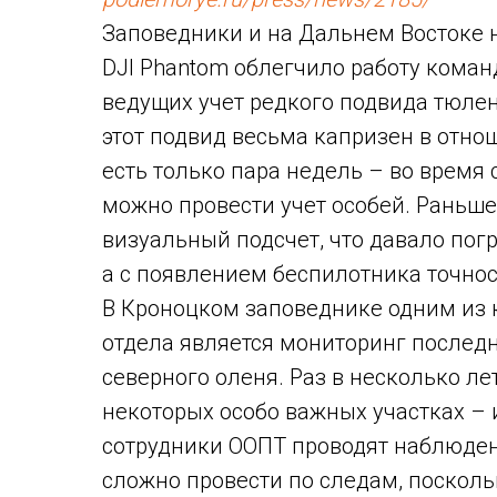
Заповедники и на Дальнем Востоке н
DJI Phantom облегчило работу кома
ведущих учет редкого подвида тюлен
этот подвид весьма капризен в отно
есть только пара недель – во время
можно провести учет особей. Раньш
визуальный подсчет, что давало пог
а с появлением беспилотника точно
В Кроноцком заповеднике одним из
отдела является мониторинг послед
северного оленя. Раз в несколько лет
некоторых особо важных участках –
сотрудники ООПТ проводят наблюден
сложно провести по следам, посколь