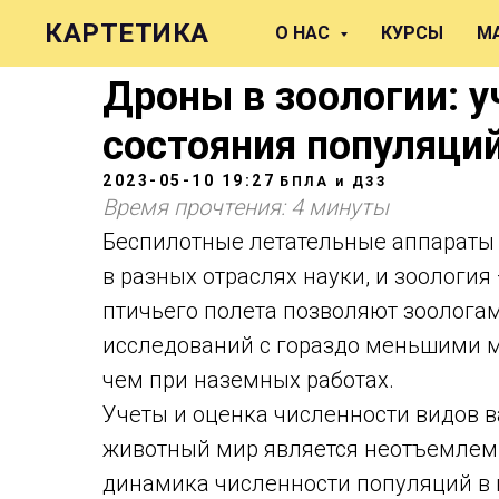
КАРТЕТИКА
О НАС
КУРСЫ
М
Дроны в зоологии: у
состояния популяци
2023-05-10 19:27
БПЛА и ДЗЗ
Время прочтения: 4 минуты
Беспилотные летательные аппараты
в разных отраслях науки, и зоологи
птичьего полета позволяют зоолога
исследований с гораздо меньшими 
чем при наземных работах.
Учеты и оценка численности видов 
животный мир является неотъемлем
динамика численности популяций в 