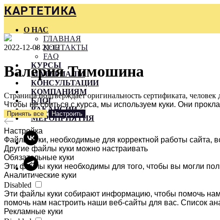
КАРТЕТИКА
О НАС
ГЛАВНАЯ
2022-12-08 21:12
КОНТАКТЫ
FAQ
КУРСЫ
Валерия Тимошина
МАТЕРИАЛЫ
КОНСУЛЬТАЦИИ
КОМПАНИЯМ
Страница подтверждает оригинальность сертификата, человек 
БЛОГ
Чтобы не сбиться с курса, мы используем куки. Они прок
ВАКАНСИИ
Принять все
Настроить
МЕРОПРИЯТИЯ
Настройка
Файлы куки, необходимые для корректной работы сайта, в
Другие файлы куки можно настраивать
Обязательные куки
Эти файлы куки необходимы для того, чтобы вы могли пол
Аналитические куки
Disabled
Эти файлы куки собирают информацию, чтобы помочь нам 
помочь нам настроить наши веб-сайты для вас. Список ан
Рекламные куки