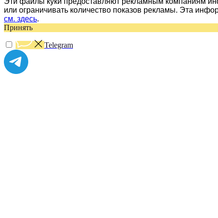
Эти файлы куки предоставляют рекламным компаниям инф
или ограничивать количество показов рекламы. Эта инфо
см. здесь
.
Принять
Telegram