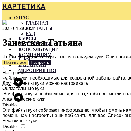
КАРТЕТИКА
О НАС
ГЛАВНАЯ
2025-04-20 23:24
КОНТАКТЫ
FAQ
КУРСЫ
Заневская Татьяна
МАТЕРИАЛЫ
КОНСУЛЬТАЦИИ
КОМПАНИЯМ
Чтобы не сбиться с курса, мы используем куки. Они прок
БЛОГ
Принять все
Настроить
ВАКАНСИИ
МЕРОПРИЯТИЯ
Настройка
Файлы куки, необходимые для корректной работы сайта, в
Другие файлы куки можно настраивать
Обязательные куки
Эти файлы куки необходимы для того, чтобы вы могли пол
Аналитические куки
Disabled
Эти файлы куки собирают информацию, чтобы помочь нам 
помочь нам настроить наши веб-сайты для вас. Список ан
Рекламные куки
Disabled