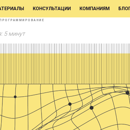
обзор алгоритмов интерп
АТЕРИАЛЫ
КОНСУЛЬТАЦИИ
КОМПАНИЯМ
БЛО
ПРОГРАММИРОВАНИЕ
: 5 минут