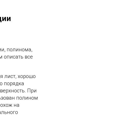
ции
и, полинома,
м описать все
ся лист, хорошо
о порядка
верхность. При
льзован полином
похож на
ального