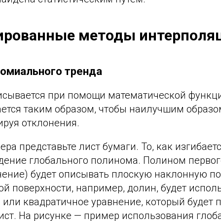
ированные методы интерполя
омиального тренда
исывается при помощи математической функци
ается таким образом, чтобы наилучшим образо
ируя отклонения.
ера представьте лист бумаги. То, как изгибает
дение глобального полинома. Полином первог
нение) будет описывать плоскую наклонную по
ой поверхности, например, долин, будет испо
 или квадратичное уравнение, который будет 
ист. На рисунке — пример использования глоб