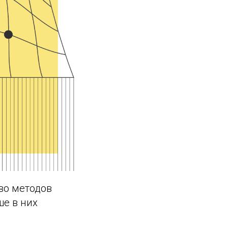
во методов
е в них