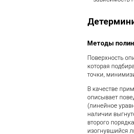
Детермин
Методы полин
Поверхность оп
которая подбир
точки, минимиз
В качестве прим
описывает пове
(линейное урав
наличии выгнут
второго порядка
изогнувшийся л