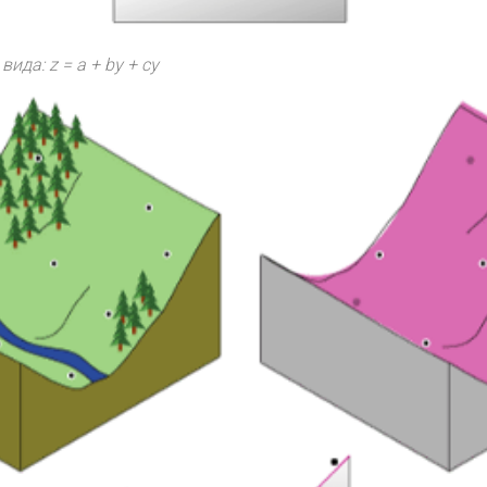
ида: z = a + by + cy