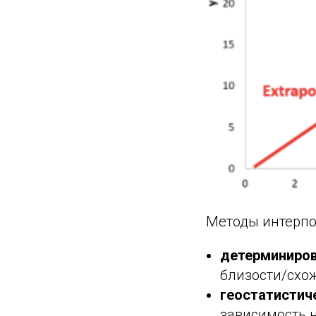
Методы интерпо
детерминиро
близости/схож
геостатистич
зависимость 