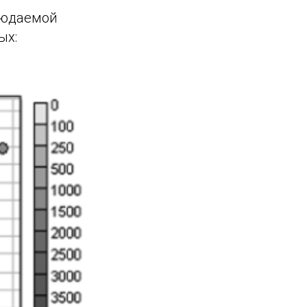
людаемой
ых: