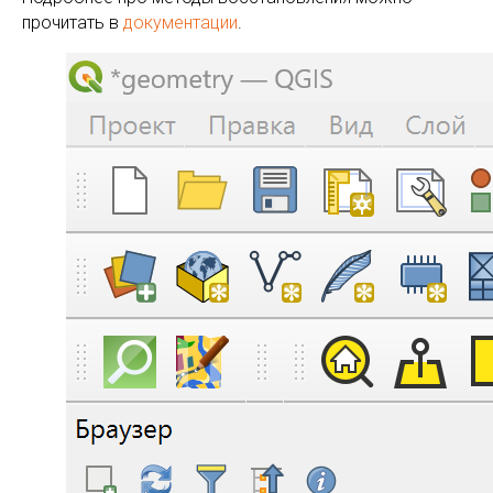
прочитать в
документации
.