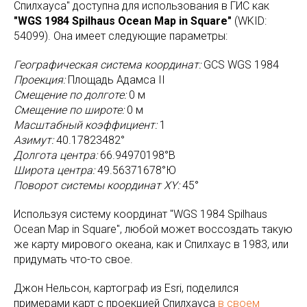
Спилхауса" доступна для использования в ГИС как
"WGS 1984 Spilhaus Ocean Map in Square"
(WKID:
54099). Она имеет следующие параметры:
Географическая система координат:
GCS WGS 1984
Проекция:
Площадь Адамса II
Смещение по долготе:
0 м
Смещение по широте:
0 м
Масштабный коэффициент:
1
Азимут:
40.17823482°
Долгота центра:
66.94970198°В
Широта центра:
49.56371678°Ю
Поворот системы координат XY:
45°
Используя систему координат "WGS 1984 Spilhaus
Ocean Map in Square", любой может воссоздать такую
же карту мирового океана, как и Спилхаус в 1983, или
придумать что-то свое.
Джон Нельсон, картограф из Esri, поделился
примерами карт c проекцией Спилхауса
в своем