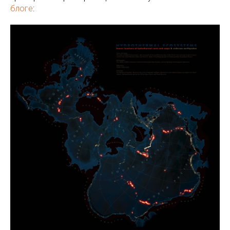
блоге
: