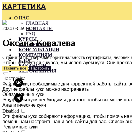
КАРТЕТИКА
О НАС
ГЛАВНАЯ
2024-03-22 18:51
КОНТАКТЫ
FAQ
КУРСЫ
Оксана Ковалева
МАТЕРИАЛЫ
КОНСУЛЬТАЦИИ
КОМПАНИЯМ
Страница подтверждает оригинальность сертификата, человек 
БЛОГ
Чтобы не сбиться с курса, мы используем куки. Они прок
ВАКАНСИИ
Принять все
Настроить
МЕРОПРИЯТИЯ
Настройка
Файлы куки, необходимые для корректной работы сайта, в
Другие файлы куки можно настраивать
Обязательные куки
Эти файлы куки необходимы для того, чтобы вы могли пол
Аналитические куки
Disabled
Эти файлы куки собирают информацию, чтобы помочь нам 
помочь нам настроить наши веб-сайты для вас. Список ан
Рекламные куки