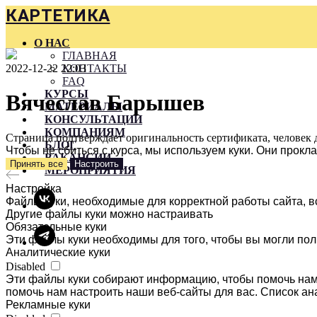
КАРТЕТИКА
О НАС
ГЛАВНАЯ
2022-12-22 22:03
КОНТАКТЫ
FAQ
КУРСЫ
Вячеслав Барышев
МАТЕРИАЛЫ
КОНСУЛЬТАЦИИ
КОМПАНИЯМ
Страница подтверждает оригинальность сертификата, человек 
БЛОГ
Чтобы не сбиться с курса, мы используем куки. Они прок
ВАКАНСИИ
Принять все
Настроить
МЕРОПРИЯТИЯ
Настройка
Файлы куки, необходимые для корректной работы сайта, в
Другие файлы куки можно настраивать
Обязательные куки
Эти файлы куки необходимы для того, чтобы вы могли пол
Аналитические куки
Disabled
Эти файлы куки собирают информацию, чтобы помочь нам 
помочь нам настроить наши веб-сайты для вас. Список ан
Рекламные куки