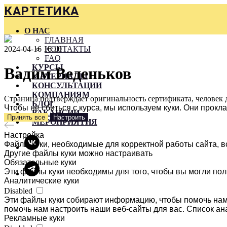
КАРТЕТИКА
О НАС
ГЛАВНАЯ
2024-04-16 16:10
КОНТАКТЫ
FAQ
КУРСЫ
Вадим Веденьков
МАТЕРИАЛЫ
КОНСУЛЬТАЦИИ
КОМПАНИЯМ
Страница подтверждает оригинальность сертификата, человек 
БЛОГ
Чтобы не сбиться с курса, мы используем куки. Они прок
ВАКАНСИИ
Принять все
Настроить
МЕРОПРИЯТИЯ
Настройка
Файлы куки, необходимые для корректной работы сайта, в
Другие файлы куки можно настраивать
Обязательные куки
Эти файлы куки необходимы для того, чтобы вы могли пол
Аналитические куки
Disabled
Эти файлы куки собирают информацию, чтобы помочь нам 
помочь нам настроить наши веб-сайты для вас. Список ан
Рекламные куки