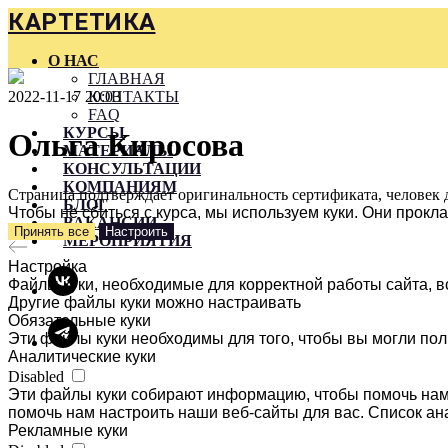
КАРТЕТИКА
О НАС
ГЛАВНАЯ
2022-11-17 20:03
КОНТАКТЫ
FAQ
КУРСЫ
Ольга Киросова
МАТЕРИАЛЫ
КОНСУЛЬТАЦИИ
КОМПАНИЯМ
Страница подтверждает оригинальность сертификата, человек 
БЛОГ
Чтобы не сбиться с курса, мы используем куки. Они прок
ВАКАНСИИ
Принять все
Настроить
МЕРОПРИЯТИЯ
Настройка
Файлы куки, необходимые для корректной работы сайта, в
Другие файлы куки можно настраивать
Обязательные куки
Эти файлы куки необходимы для того, чтобы вы могли пол
Аналитические куки
Disabled
Эти файлы куки собирают информацию, чтобы помочь нам 
помочь нам настроить наши веб-сайты для вас. Список ан
Рекламные куки