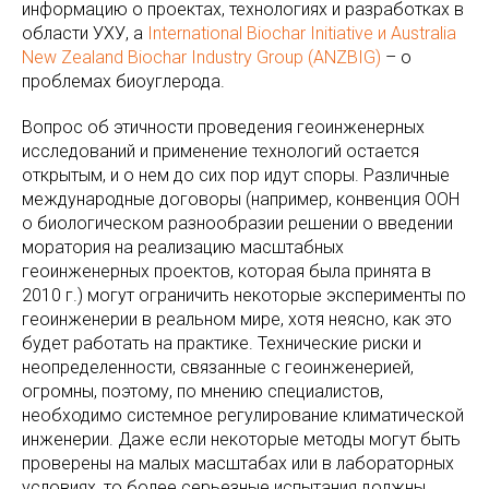
информацию о проектах, технологиях и разработках в
области УХУ, а
International Biochar Initiative и Australia
New Zealand Biochar Industry Group (ANZBIG)
– о
проблемах биоуглерода.
Вопрос об этичности проведения геоинженерных
исследований и применение технологий остается
открытым, и о нем до сих пор идут споры. Различные
международные договоры (например, конвенция ООН
о биологическом разнообразии решении о введении
моратория на реализацию масштабных
геоинженерных проектов, которая была принята в
2010 г.) могут ограничить некоторые эксперименты по
геоинженерии в реальном мире, хотя неясно, как это
будет работать на практике. Технические риски и
неопределенности, связанные с геоинженерией,
огромны, поэтому, по мнению специалистов,
необходимо системное регулирование климатической
инженерии. Даже если некоторые методы могут быть
проверены на малых масштабах или в лабораторных
условиях, то более серьезные испытания должны