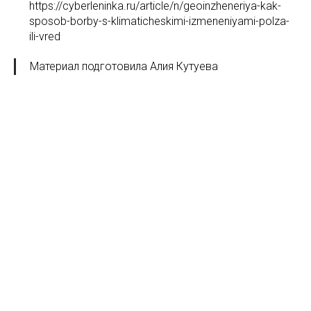
https://cyberleninka.ru/article/n/geoinzheneriya-kak-
sposob-borby-s-klimaticheskimi-izmeneniyami-polza-
ili-vred
Материал подготовила Алия Кутуева