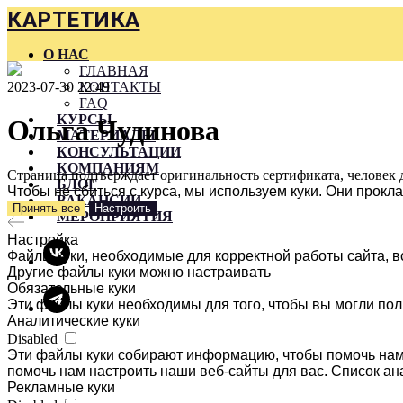
КАРТЕТИКА
О НАС
ГЛАВНАЯ
2023-07-30 22:49
КОНТАКТЫ
FAQ
КУРСЫ
Ольга Чудинова
МАТЕРИАЛЫ
КОНСУЛЬТАЦИИ
КОМПАНИЯМ
Страница подтверждает оригинальность сертификата, человек 
БЛОГ
Чтобы не сбиться с курса, мы используем куки. Они прок
ВАКАНСИИ
Принять все
Настроить
МЕРОПРИЯТИЯ
Настройка
Файлы куки, необходимые для корректной работы сайта, в
Другие файлы куки можно настраивать
Обязательные куки
Эти файлы куки необходимы для того, чтобы вы могли пол
Аналитические куки
Disabled
Эти файлы куки собирают информацию, чтобы помочь нам 
помочь нам настроить наши веб-сайты для вас. Список ан
Рекламные куки