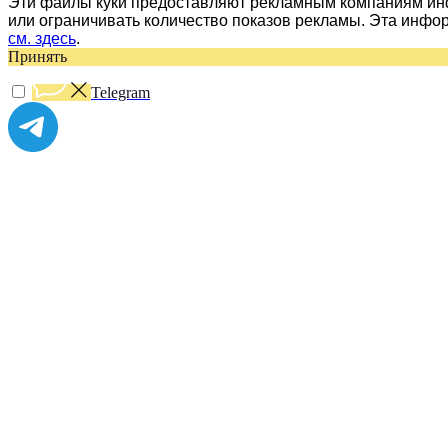
Эти файлы куки предоставляют рекламным компаниям инф
или ограничивать количество показов рекламы. Эта инфо
см. здесь
.
Принять
Telegram