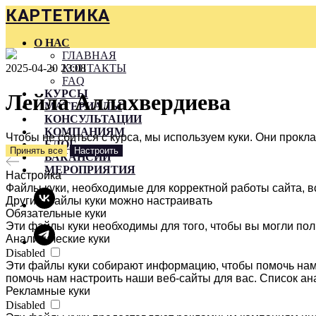
КАРТЕТИКА
О НАС
ГЛАВНАЯ
2025-04-20 23:08
КОНТАКТЫ
FAQ
КУРСЫ
Лейла Аллахвердиева
МАТЕРИАЛЫ
КОНСУЛЬТАЦИИ
КОМПАНИЯМ
Чтобы не сбиться с курса, мы используем куки. Они прок
БЛОГ
Принять все
Настроить
ВАКАНСИИ
МЕРОПРИЯТИЯ
Настройка
Файлы куки, необходимые для корректной работы сайта, в
Другие файлы куки можно настраивать
Обязательные куки
Эти файлы куки необходимы для того, чтобы вы могли пол
Аналитические куки
Disabled
Эти файлы куки собирают информацию, чтобы помочь нам 
помочь нам настроить наши веб-сайты для вас. Список ан
Рекламные куки
Disabled