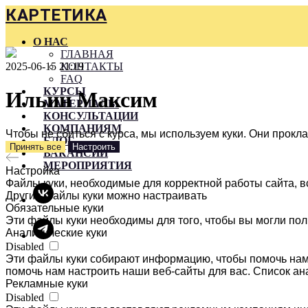
КАРТЕТИКА
О НАС
ГЛАВНАЯ
2025-06-15 21:19
КОНТАКТЫ
FAQ
КУРСЫ
Ильин Максим
МАТЕРИАЛЫ
КОНСУЛЬТАЦИИ
КОМПАНИЯМ
Чтобы не сбиться с курса, мы используем куки. Они прок
БЛОГ
Принять все
Настроить
ВАКАНСИИ
МЕРОПРИЯТИЯ
Настройка
Файлы куки, необходимые для корректной работы сайта, в
Другие файлы куки можно настраивать
Обязательные куки
Эти файлы куки необходимы для того, чтобы вы могли пол
Аналитические куки
Disabled
Эти файлы куки собирают информацию, чтобы помочь нам 
помочь нам настроить наши веб-сайты для вас. Список ан
Рекламные куки
Disabled