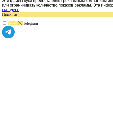
Эти файлы куки предоставляют рекламным компаниям инф
или ограничивать количество показов рекламы. Эта инфо
см. здесь
.
Принять
Telegram