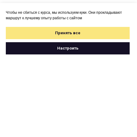
Чтобы не сбиться с курса, мы используем куки. Они прокладывают
маршрут к лучшему опыту работы с сайтом
Принять все
Настроить
Свяжитесь с нами
по почте
hello@cartetika.ru