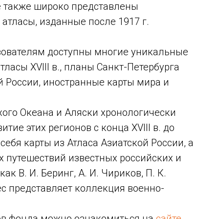
е также широко представлены
атласы, изданные после 1917 г.
ователям доступны многие уникальные
тласы XVIII в., планы Санкт-Петербурга
ий России, иностранные карты мира и
ихого Океана и Аляски хронологически
тие этих регионов с конца ХVIII в. до
себя карты из Атласа Азиатской России, а
х путешествий известных российских и
к В. И. Беринг, А. И. Чириков, П. К.
ес представляет коллекция военно-
ов фонда можно ознакомиться на
сайте