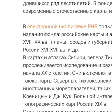
длившихся ряд десятилетий. В фонд
современные отечественные карты и 
В
электронной библиотеке РНБ
польз
издания фонда: российские карты и а
XVIII-XX вв., планы городов и губерн
России XVI-XVII вв. и др.
В картах и атласах Сибири, севера Т
прослеживается исследование и разви
начала ХХ столетия. Они включают в 
также карты Северных Тихоокеански
иностранных мореплавателей, таких ка
Креницын и Дж. Кук. Большой интер
топографических карт России XIX в.
С электронным каталогом материал