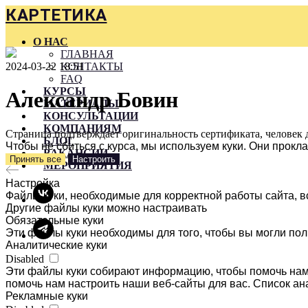
КАРТЕТИКА
О НАС
ГЛАВНАЯ
2024-03-22 18:51
КОНТАКТЫ
FAQ
КУРСЫ
Александр Бовин
МАТЕРИАЛЫ
КОНСУЛЬТАЦИИ
КОМПАНИЯМ
Страница подтверждает оригинальность сертификата, человек 
БЛОГ
Чтобы не сбиться с курса, мы используем куки. Они прок
ВАКАНСИИ
Принять все
Настроить
МЕРОПРИЯТИЯ
Настройка
Файлы куки, необходимые для корректной работы сайта, в
Другие файлы куки можно настраивать
Обязательные куки
Эти файлы куки необходимы для того, чтобы вы могли пол
Аналитические куки
Disabled
Эти файлы куки собирают информацию, чтобы помочь нам 
помочь нам настроить наши веб-сайты для вас. Список ан
Рекламные куки