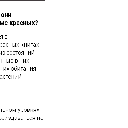
 они
оме красных?
я в
Красных книгах
из состояний
нные в них
 их обитания,
астений.
льном уровнях.
реиздаваться не