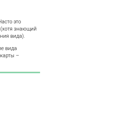
асто это
 (хотя знающий
ния вида).
ие вида
 карты –