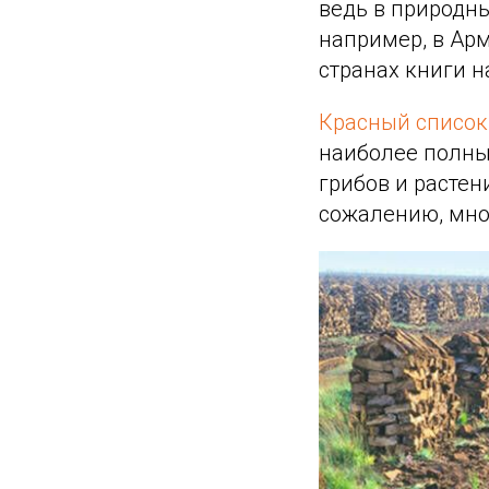
ведь в природны
например, в Арм
странах книги н
Красный списо
наиболее полны
грибов и растен
сожалению, мно