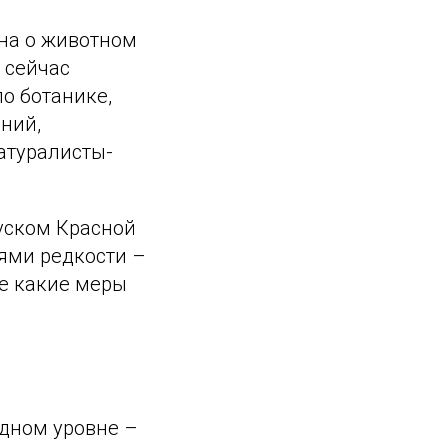
на о животном
 сейчас
о ботанике,
ний,
атуралисты-
уском Красной
ями редкости –
же какие меры
дном уровне –