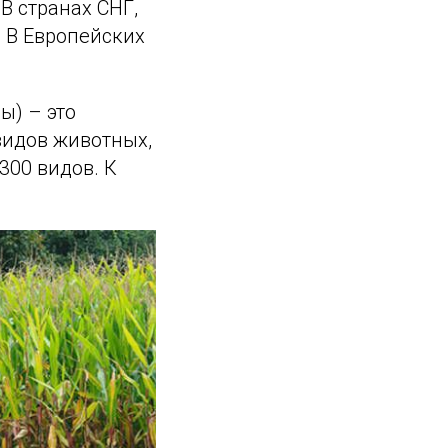
В странах СНГ,
. В Европейских
ы) – это
видов животных,
300 видов. К