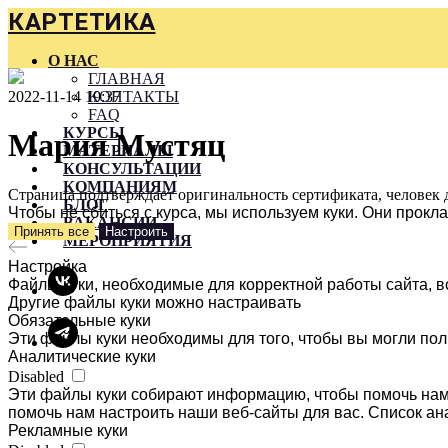
КАРТЕТИКА
О НАС
ГЛАВНАЯ
2022-11-14 19:37
КОНТАКТЫ
FAQ
КУРСЫ
Мария Мустяц
МАТЕРИАЛЫ
КОНСУЛЬТАЦИИ
КОМПАНИЯМ
Страница подтверждает оригинальность сертификата, человек 
БЛОГ
Чтобы не сбиться с курса, мы используем куки. Они прок
ВАКАНСИИ
Принять все
Настроить
МЕРОПРИЯТИЯ
Настройка
Файлы куки, необходимые для корректной работы сайта, в
Другие файлы куки можно настраивать
Обязательные куки
Эти файлы куки необходимы для того, чтобы вы могли пол
Аналитические куки
Disabled
Эти файлы куки собирают информацию, чтобы помочь нам 
помочь нам настроить наши веб-сайты для вас. Список ан
Рекламные куки