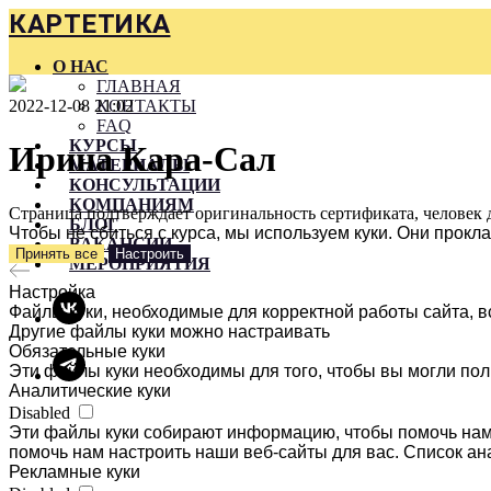
КАРТЕТИКА
О НАС
ГЛАВНАЯ
2022-12-08 21:02
КОНТАКТЫ
FAQ
КУРСЫ
Ирина Кара-Сал
МАТЕРИАЛЫ
КОНСУЛЬТАЦИИ
КОМПАНИЯМ
Страница подтверждает оригинальность сертификата, человек 
БЛОГ
Чтобы не сбиться с курса, мы используем куки. Они прок
ВАКАНСИИ
Принять все
Настроить
МЕРОПРИЯТИЯ
Настройка
Файлы куки, необходимые для корректной работы сайта, в
Другие файлы куки можно настраивать
Обязательные куки
Эти файлы куки необходимы для того, чтобы вы могли пол
Аналитические куки
Disabled
Эти файлы куки собирают информацию, чтобы помочь нам 
помочь нам настроить наши веб-сайты для вас. Список ан
Рекламные куки