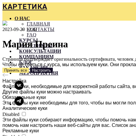
КАРТЕТИКА
О НАС
ГЛАВНАЯ
2023-09-20 13:42
КОНТАКТЫ
FAQ
КУРСЫ
Мария Преина
МАТЕРИАЛЫ
КОНСУЛЬТАЦИИ
КОМПАНИЯМ
Страница подтверждает оригинальность сертификата, человек 
БЛОГ
Чтобы не сбиться с курса, мы используем куки. Они прок
ВАКАНСИИ
Принять все
Настроить
МЕРОПРИЯТИЯ
Настройка
Файлы куки, необходимые для корректной работы сайта, в
Другие файлы куки можно настраивать
Обязательные куки
Эти файлы куки необходимы для того, чтобы вы могли пол
Аналитические куки
Disabled
Эти файлы куки собирают информацию, чтобы помочь нам 
помочь нам настроить наши веб-сайты для вас. Список ан
Рекламные куки