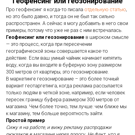
Геофенсинг или геозонирование
Про геофенсинг я когда-то писала
отдельную статью
,
но это было давно, и тогда он не был так сильно
распространен. А сейчас я могу добавить в него свои
примеры, потому что уже не раз с ним встречалась.
Геофенсинг или геозонирование
в широком смысле
— это процесс, когда при пересечении
географической зоны совершается какое-то
действие. Если ваш умный чайник начинает кипятить
воду, когда вы входите в буферную зону размером
300 метров от квартиры, это геозонирование.
В маркетинге геозонирование – это более точный
вариант геотаргетинга, когда реклама рассылается
только людям в четкой зоне, например, если человек
пересек границу буфера размером 300 метров от
магазина. Чем более точно, тем лучше: чем ближе мы
к магазину, тем больше вероятность зайти.
Простой пример
Сижу я на работе, и вижу рекламу распродажи
рюкзаков в магазине через дорогу. Не факт, что я