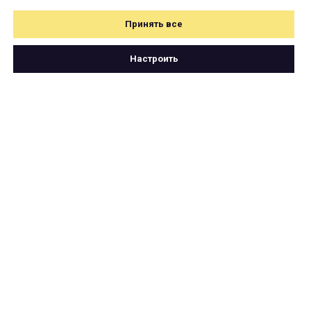
Принять все
Настроить
Свяжитесь с нами
по почте
hello@cartetika.ru
или телеграму