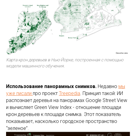
Карта крон деревьев в Нью-Йорке, построенная с помощью
модели машинного обучения.
Использование панорамных снимков.
Недавно
мы
уже писали
про проект
Treepedia
. Принцип такой: ИИ
распознает деревья на панорамах Google Street View
и вычисляет Green View Index - отношение площади
крон деревьев к площади снимка. Этот показатель
показывает, насколько городское пространство
“зеленое”.