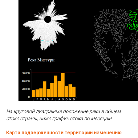
На круговой диаграмме положение реки в общем
стоке страны, ниже график стока по месяцам
Карта подверженности территории изменению