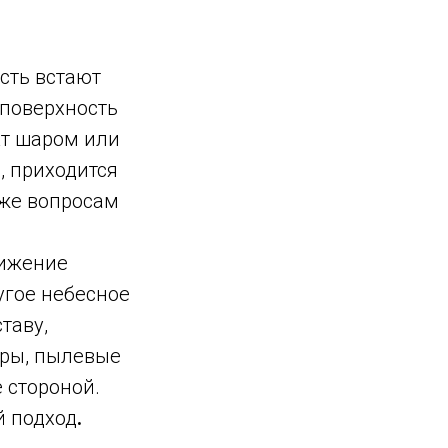
есть встают
 поверхность
кт шаром или
, приходится
 же вопросам
вижение
угое небесное
таву,
еры, пылевые
 стороной.
й подход
.