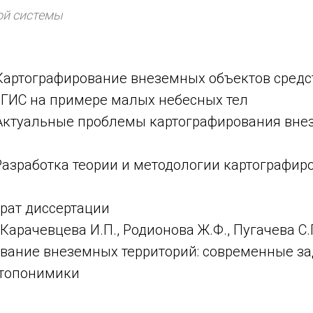
ой системы
 Картографирование внеземных объектов сред
ГИС на примере малых небесных тел
Актуальные проблемы картографирования вн
Разработка теории и методологии картографи
ерат диссертации
 Карачевцева И.П., Родионова Ж.Ф., Пугачева С.
вание внеземных территорий: современные з
 топонимики