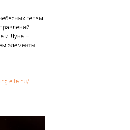
небесных телам.
правлений.
е и Луне –
сем элементы
ing.elte.hu/