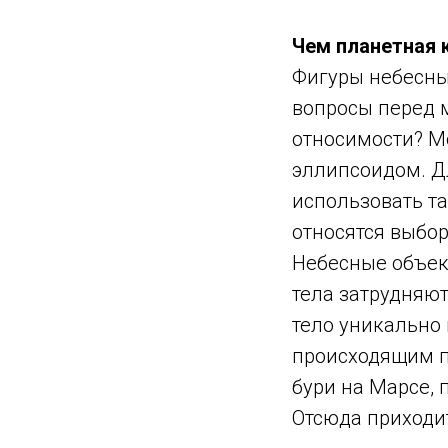
Чем планетная 
Фигуры небесных
вопросы перед 
относимости? М
эллипсоидом. Д
использовать т
относятся выбор
Небесные объек
тела затрудняю
тело уникально 
происходящим п
бури на Марсе, 
Отсюда приходи