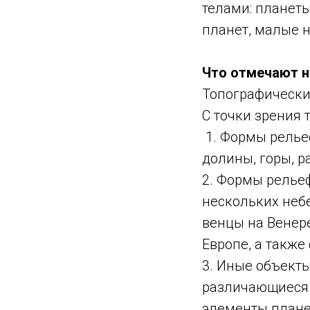
телами: планеты
планет, малые н
Что отмечают н
Топографические
С точки зрения 
1. Формы рельеф
долины, горы, р
2. Формы рельеф
нескольких неб
венцы на Венере
Европе, а также
3. Иные объект
различающиеся 
элементы планет