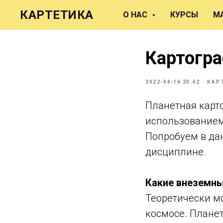
КАРТЕТИКА
О НАС
КУРСЫ
М
Картогр
2022-04-16 20:42
КАР
Планетная карто
использованием
Попробуем в дан
дисциплине.
Какие внеземны
Теоретически м
космосе. Плане