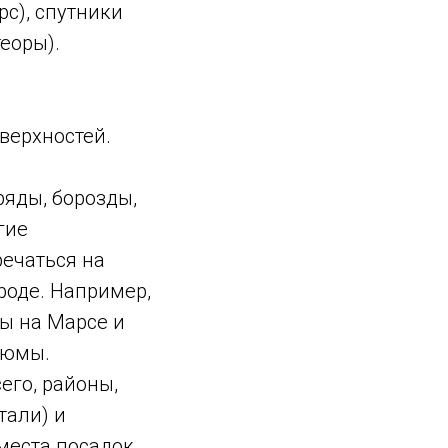
рс), спутники
еоры).
верхностей.
ряды, борозды,
гие
речаться на
роде. Например,
сы на Марсе и
люмы.
его, районы,
тали) и
места посадок