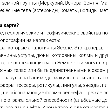
 земной группы (Меркурий, Венера, Земля, Ма
ебесные тела (астероиды, кометы, болиды, мет
а карте?
, геологические и геофизические свойства по
топографии на картах есть:
а, которые аналогичны Земле. Это кратеры, г
авнины, уступы, дюны, котловины, холмы и дру
а, не встречающиеся на Земле. Они могут вст
есных телах или быть единственными в своем 
, факулы на Ганимеде, макулы на Титане, хао
 фарры, тессеры, ретикулы, лингулы, звезды, п
ы, не обозначающие формы рельефа. Прежде вс
по отражательной способности (альбедные де
ного ландшафта. Кроме того, сюда относятся 