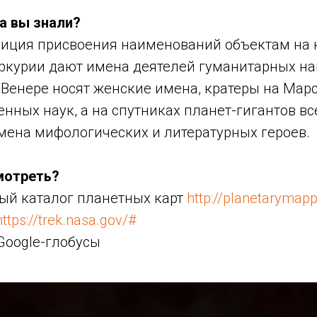
а вы знали?
диция присвоения наименований объектам на 
ркурии дают имена деятелей гуманитарных на
Венере носят женские имена, кратеры на Марс
енных наук, а на спутниках планет-гигантов в
мена мифологических и литературных героев.
мотреть?
й каталог планетных карт
http://planetarymapp
https://trek.nasa.gov/#
Google-глобусы