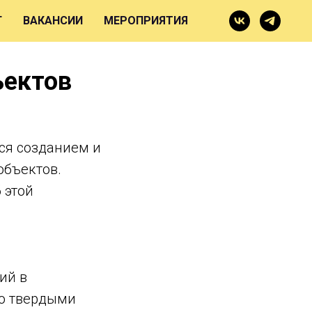
Г
ВАКАНСИИ
МЕРОПРИЯТИЯ
ъектов
тся созданием и
объектов.
 этой
ий в
но твердыми