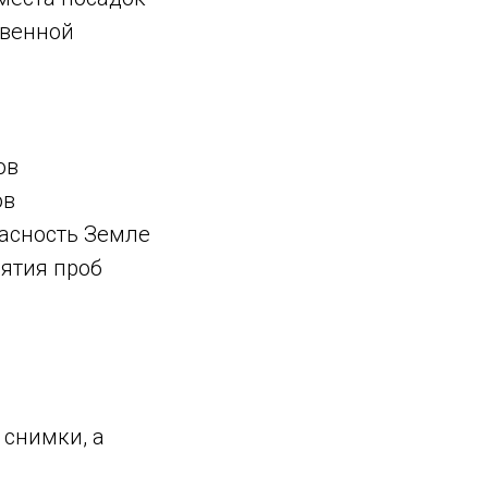
твенной
ов
ов
пасность Земле
ятия проб
 снимки, а