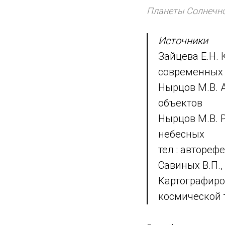
Планеты Солнечн
Источники
Зайцева Е.Н.
современных 
Нырцов М.В. 
объектов
Нырцов М.В. 
небесных
тел : автореф
Савиных В.П.,
Картографиро
космической