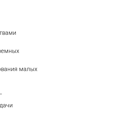
ствами
еземных
рования малых
Г
адачи