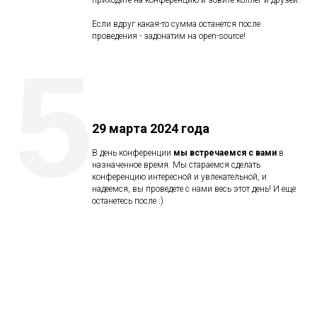
приходите на конференцию и зовите коллег и друзей.
Если вдруг какая-то сумма останется после
проведения - задонатим на open-source!
5
29 марта 2024 года
В день конференции
мы встречаемся с вами
в
назначенное время. Мы стараемся сделать
конференцию интересной и увлекательной, и
надеемся, вы проведете с нами весь этот день! И еще
останетесь после :)