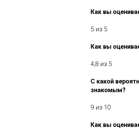
Как вы оценива
5 из 5
Как вы оценива
4,8 из 5
С какой вероят
знакомым?
9 из 10
Как вы оценива