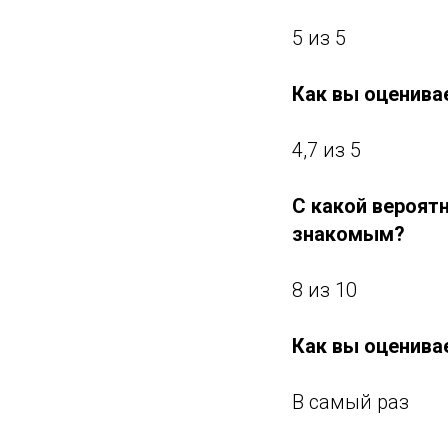
5 из 5
Как вы оценива
4,7 из 5
С какой вероят
знакомым?
8 из 10
Как вы оценива
В самый раз