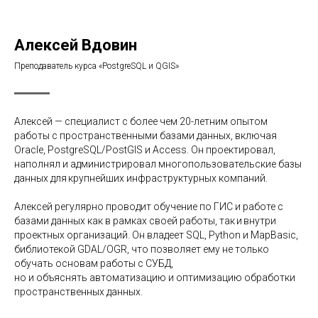
Алексей Вдовин
Преподаватель курса «PostgreSQL и QGIS»
Алексей — специалист с более чем 20-летним опытом
работы с
пространственными базами данных, включая
Oracle, PostgreSQL/PostGIS и Access. Он проектировал,
наполнял и
администрировал многопользовательские базы
данных для крупнейших инфраструктурных компаний.
Алексей регулярно проводит обучение по
ГИС и
работе с
базами данных как в
рамках своей работы, так и внутри
проектных организаций. Он владеет SQL, Python и
MapBasic,
библиотекой GDAL/OGR, что позволяет ему не
только
обучать основам работы с
СУБД,
но
и
объяснять автоматизацию и
оптимизацию обработки
пространственных данных.