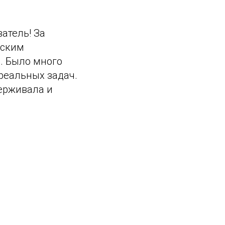
атель! За
еским
. Было много
реальных задач.
держивала и