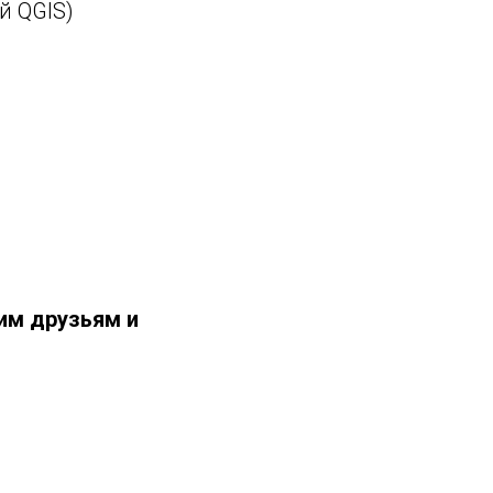
й QGIS)
им друзьям и