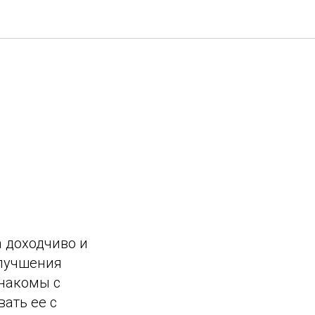
а доходчиво и
улучшения
знакомы с
вать ее с