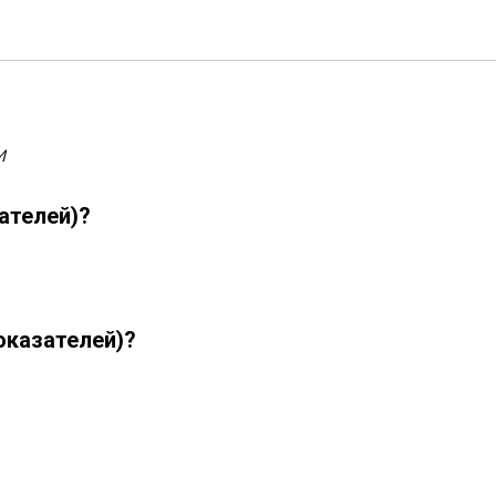
набор
и
ателей)?
оказателей)?