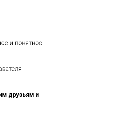
ное и понятное
авателя
им друзьям и