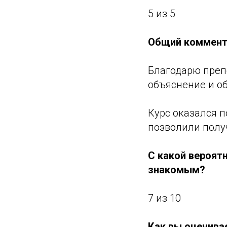
5 из 5
Общий коммент
Благодарю преп
объяснение и о
Курс оказался 
позволили полу
С какой вероят
знакомым?
7 из 10
Как вы оценива